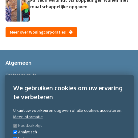
Parteon verbindt via koppelingen wonen met
maatschappelijke opgaven
Meer over Woningcorporaties
Algemeen
Contact en route
Over Scobe
We gebruiken cookies om uw ervaring
te verbeteren
Meer informatie
Algemene voorwaarden
U kunt uw voorkeuren opgeven of alle cookies accepteren.
Algemene voorwaarden NRTO consumentenmarkt
Meer informatie
Algemene voorwaarden NRTO Zakelijke markt
Noodzakelijk
Gedragscode NRTO
Analytisch
Privacy Statement