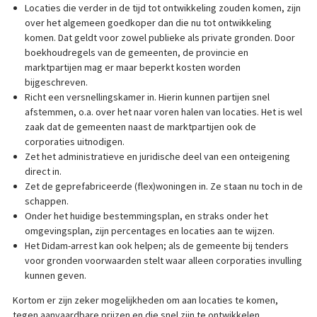
Locaties die verder in de tijd tot ontwikkeling zouden komen, zijn
over het algemeen goedkoper dan die nu tot ontwikkeling
komen. Dat geldt voor zowel publieke als private gronden. Door
boekhoudregels van de gemeenten, de provincie en
marktpartijen mag er maar beperkt kosten worden
bijgeschreven.
Richt een versnellingskamer in. Hierin kunnen partijen snel
afstemmen, o.a. over het naar voren halen van locaties. Het is wel
zaak dat de gemeenten naast de marktpartijen ook de
corporaties uitnodigen.
Zet het administratieve en juridische deel van een onteigening
direct in.
Zet de geprefabriceerde (flex)woningen in. Ze staan nu toch in de
schappen.
Onder het huidige bestemmingsplan, en straks onder het
omgevingsplan, zijn percentages en locaties aan te wijzen.
Het Didam-arrest kan ook helpen; als de gemeente bij tenders
voor gronden voorwaarden stelt waar alleen corporaties invulling
kunnen geven.
Kortom er zijn zeker mogelijkheden om aan locaties te komen,
tegen aanvaardbare prijzen en die snel zijn te ontwikkelen.