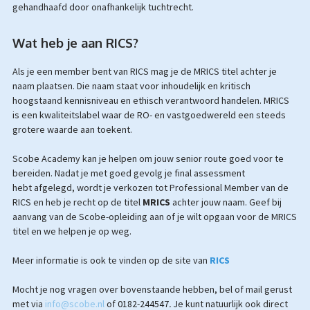
gehandhaafd door onafhankelijk tuchtrecht.
Wat heb je aan RICS?
Als je een member bent van RICS mag je de MRICS titel achter je
naam plaatsen. Die naam staat voor inhoudelijk en kritisch
hoogstaand kennisniveau en ethisch verantwoord handelen. MRICS
is een kwaliteitslabel waar de RO- en vastgoedwereld een steeds
grotere waarde aan toekent.
Scobe Academy kan je helpen om jouw senior route goed voor te
bereiden. Nadat je met goed gevolg je final assessment
hebt afgelegd, wordt je verkozen tot Professional Member van de
RICS en heb je recht op de titel
MRICS
achter jouw naam. Geef bij
aanvang van de Scobe-opleiding aan of je wilt opgaan voor de MRICS
titel en we helpen je op weg.
Meer informatie is ook te vinden op de site van
RICS
Mocht je nog vragen over bovenstaande hebben, bel of mail gerust
met via
info@scobe.nl
of
0182-244547
.
Je
kunt natuurlijk ook direct