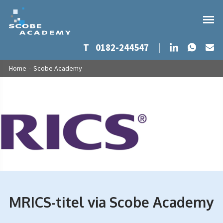
Whats
LinkedIn
T
0182-244547
|
Ma
Overslaan en naar de inhoud gaan
U bent hier
Home
-
Scobe Academy
MRICS-titel via Scobe Academy