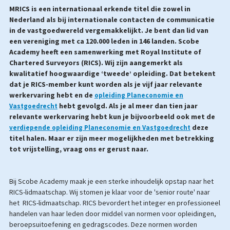
MRICS is een internationaal erkende titel die zowel in
Nederland als bij internationale contacten de communicatie
in de vastgoedwereld vergemakkelijkt. Je bent dan lid van
een vereniging met ca 120.000 leden in 146 landen. Scobe
Academy heeft een samenwerking met Royal Institute of
Chartered Surveyors (RICS). Wij zijn aangemerkt als
kwalitatief hoogwaardige ‘tweede’ opleiding. Dat betekent
dat je RICS-member kunt worden als je vijf jaar relevante
werkervaring hebt en de
opleiding Planeconomie en
hebt gevolgd. Als je al meer dan tien jaar
Vastgoedrecht
relevante werkervaring hebt kun je bijvoorbeeld ook met de
deze
verdiepende opleiding Planeconomie en Vastgoedrecht
titel halen. Maar er zijn meer mogelijkheden met betrekking
tot vrijstelling, vraag ons er gerust naar.
Bij Scobe Academy maak je een sterke inhoudelijk opstap naar het
RICS-lidmaatschap. Wij stomen je klaar voor de 'senior route' naar
het RICS-lidmaatschap. RICS bevordert het integer en professioneel
handelen van haar leden door middel van normen voor opleidingen,
beroepsuitoefening en gedragscodes. Deze normen worden