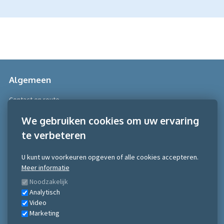
Algemeen
Contact en route
Over Scobe
We gebruiken cookies om uw ervaring
te verbeteren
Meer informatie
Algemene voorwaarden
U kunt uw voorkeuren opgeven of alle cookies accepteren.
Algemene voorwaarden NRTO consumentenmarkt
Meer informatie
Algemene voorwaarden NRTO Zakelijke markt
Noodzakelijk
Gedragscode NRTO
Analytisch
Privacy Statement
Video
Inschrijven nieuwsbrief
Marketing