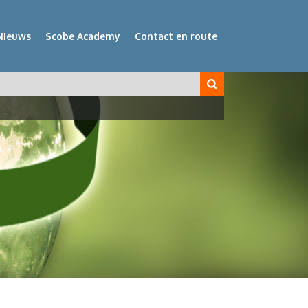
Nieuws
Scobe Academy
Contact en route
veld