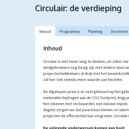
Circulair: de verdieping
Inhoud
Programma
Planning
Docenten
Inhoud
Circulair is niet meer weg te denken, en zeker n
eindgebruikers nog bezig zijn met andere duurz
projectontwikkelaars al druk met het bewerkstell
zal hier ook steeds meer waarde aan hechten.
De afgelopen jaren is er veel gebeurd op het geb
materialen bijdragen aan de CO2 footprint, krijg je
het rekenen met restwaardes een nieuwe impuls 
dagen) zorgen we dat jouw basis binnen circularit
projecten de effectiviteit kan vergroten. Circulair
De volgende onderwerpen komen aan bod: