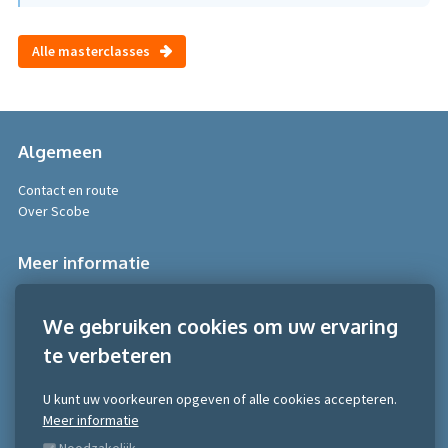
Alle masterclasses
Algemeen
Contact en route
Over Scobe
Meer informatie
Algemene voorwaarden
We gebruiken cookies om uw ervaring
Algemene voorwaarden NRTO consumentenmarkt
Algemene voorwaarden NRTO Zakelijke markt
te verbeteren
Gedragscode NRTO
Privacy Statement
U kunt uw voorkeuren opgeven of alle cookies accepteren.
Inschrijven nieuwsbrief
Meer informatie