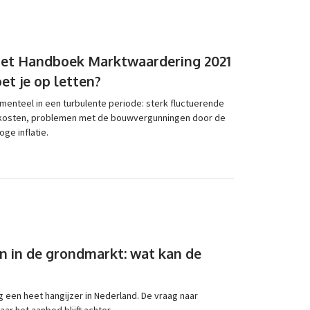
het Handboek Marktwaardering 2021
et je op letten?
enteel in een turbulente periode: sterk fluctuerende
wkosten, problemen met de bouwvergunningen door de
ge inflatie.
 in de grondmarkt: wat kan de
g een heet hangijzer in Nederland. De vraag naar
ar het aanbod blijft achter.