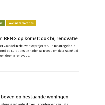
ng
Woningcorporaties
n BENG op komst; ook bij renovatie
het vaandel in nieuwbouwprojecten. De maatregelen in
koord op Europees en nationaal niveau om duurzaamheid
ok door in renovatie.
boven op bestaande woningen
interessant verhaal over het optoppen van flats.