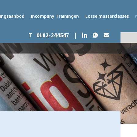
dingsaanbod
Incompany Trainingen
Losse masterclasses
Whatsapp
LinkedIn
T
0182-244547
|
Mail
Zoeken
Zoek