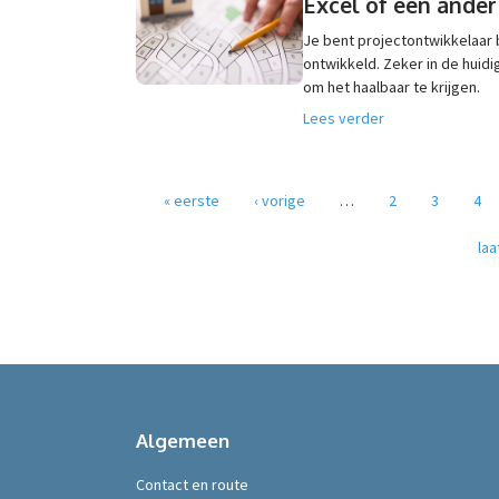
Excel of een ande
Je bent projectontwikkelaar 
ontwikkeld. Zeker in de huid
om het haalbaar te krijgen.
Lees verder
Pagina's
« eerste
‹ vorige
…
2
3
4
laa
Algemeen
Contact en route