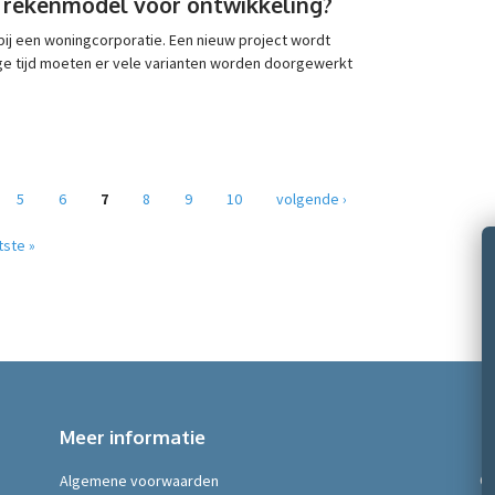
r rekenmodel voor ontwikkeling?
bij een woningcorporatie. Een nieuw project wordt
ige tijd moeten er vele varianten worden doorgewerkt
5
6
7
8
9
10
volgende ›
tste »
Meer informatie
Algemene voorwaarden
©