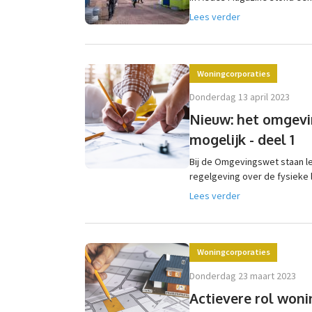
Lees verder
Woningcorporaties
donderdag 13 april 2023
Nieuw: het omgev
mogelijk - deel 1
Bij de Omgevingswet staan l
regelgeving over de fysieke
Lees verder
Woningcorporaties
donderdag 23 maart 2023
Actievere rol won