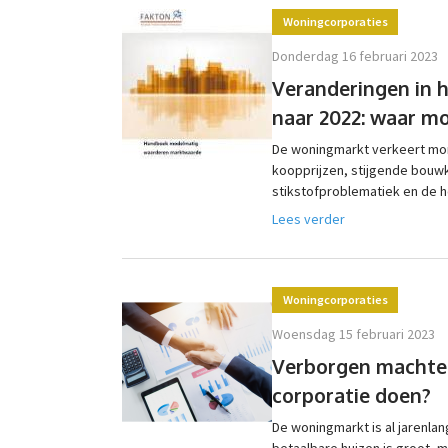
Woningcorporaties
donderdag 16 februari 2023
Veranderingen in 
naar 2022: waar mo
De woningmarkt verkeert mom
koopprijzen, stijgende bou
stikstofproblematiek en de ho
Lees verder
Woningcorporaties
woensdag 15 februari 2023
Verborgen machten
corporatie doen?
De woningmarkt is al jarenlan
betaalbare huizen is groot, ma