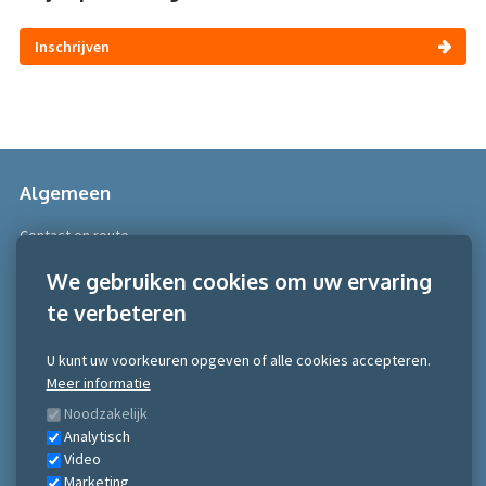
Inschrijven
Algemeen
Contact en route
Over Scobe
We gebruiken cookies om uw ervaring
te verbeteren
Meer informatie
Algemene voorwaarden
U kunt uw voorkeuren opgeven of alle cookies accepteren.
Algemene voorwaarden NRTO consumentenmarkt
Meer informatie
Algemene voorwaarden NRTO Zakelijke markt
Noodzakelijk
Gedragscode NRTO
Analytisch
Privacy Statement
Video
Inschrijven nieuwsbrief
Marketing