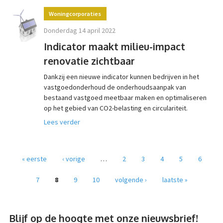
Woningcorporaties
donderdag 14 april 2022
Indicator maakt milieu-impact
renovatie zichtbaar
Dankzij een nieuwe indicator kunnen bedrijven in het
vastgoedonderhoud de onderhoudsaanpak van
bestaand vastgoed meetbaar maken en optimaliseren
op het gebied van CO2-belasting en circulariteit.
Lees verder
Pagina's
« eerste
‹ vorige
…
2
3
4
5
6
7
8
9
10
volgende ›
laatste »
Blijf op de hoogte met onze nieuwsbrief!