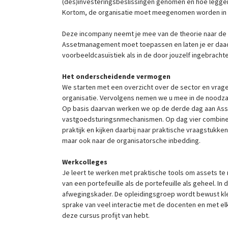
(des)investeringsbeslissingen genomen en hoe leggen 
Kortom, de organisatie moet meegenomen worden in
Deze incompany neemt je mee van de theorie naar de 
Assetmanagement moet toepassen en laten je er daadw
voorbeeldcasuïstiek als in de door jouzelf ingebrachte
Het onderscheidende vermogen
We starten met een overzicht over de sector en vrage
organisatie. Vervolgens nemen we u mee in de noodza
Op basis daarvan werken we op de derde dag aan Ass
vastgoedsturingsnmechanismen. Op dag vier combiner
praktijk en kijken daarbij naar praktische vraagstuk
maar ook naar de organisatorsche inbedding.
Werkcolleges
Je leert te werken met praktische tools om assets te 
van een portefeuille als de portefeuille als geheel. I
afwegingskader. De opleidingsgroep wordt bewust kle
sprake van veel interactie met de docenten en met elk
deze cursus profijt van hebt.