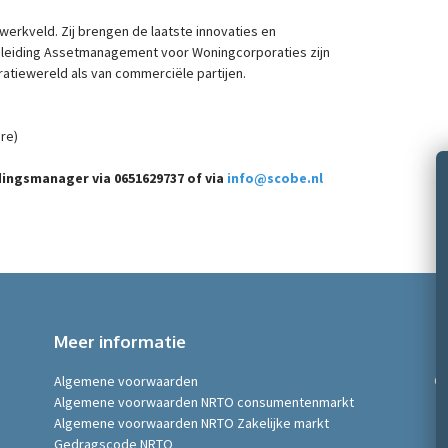
erkveld. Zij brengen de laatste innovaties en
pleiding Assetmanagement voor Woningcorporaties zijn
tiewereld als van commerciële partijen.
re)
ingsmanager via 0651629737 of via
info@scobe.nl
Meer informatie
Algemene voorwaarden
©
Algemene voorwaarden NRTO consumentenmarkt
Algemene voorwaarden NRTO Zakelijke markt
Gedragscode NRTO