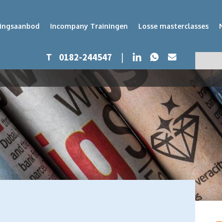
dingsaanbod
Incompany Trainingen
Losse masterclasses
Whatsapp
LinkedIn
T
0182-244547
|
Mail
Zoeken
Zoek