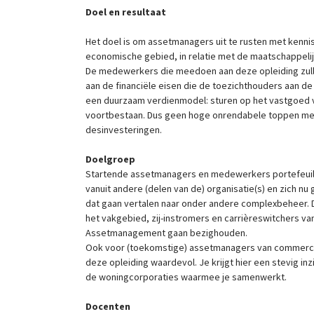
Doel en resultaat
Het doel is om assetmanagers uit te rusten met kennis
economische gebied, in relatie met de maatschappelij
De medewerkers die meedoen aan deze opleiding zull
aan de financiële eisen die de toezichthouders aan de 
een duurzaam verdienmodel: sturen op het vastgoed v
voortbestaan. Dus geen hoge onrendabele toppen me
desinvesteringen.
Doelgroep
Startende assetmanagers en medewerkers portefeui
vanuit andere (delen van de) organisatie(s) en zich n
dat gaan vertalen naar onder andere complexbeheer. D
het vakgebied, zij-instromers en carrièreswitchers va
Assetmanagement gaan bezighouden.
Ook voor (toekomstige) assetmanagers van commerciële
deze opleiding waardevol. Je krijgt hier een stevig inz
de woningcorporaties waarmee je samenwerkt.
Docenten