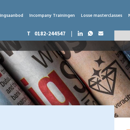
dingsaanbod
Incompany Trainingen
Losse masterclasses
Whatsapp
LinkedIn
T
0182-244547
|
Mail
Zoeken
Zoek