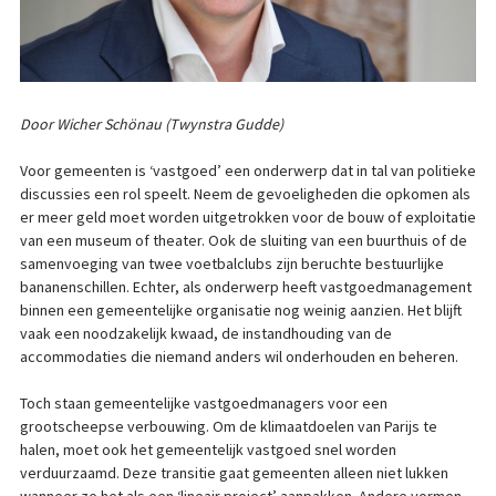
Door Wicher Schönau (Twynstra Gudde)
Voor gemeenten is ‘vastgoed’ een onderwerp dat in tal van politieke
discussies een rol speelt. Neem de gevoeligheden die opkomen als
er meer geld moet worden uitgetrokken voor de bouw of exploitatie
van een museum of theater. Ook de sluiting van een buurthuis of de
samenvoeging van twee voetbalclubs zijn beruchte bestuurlijke
bananenschillen. Echter, als onderwerp heeft vastgoedmanagement
binnen een gemeentelijke organisatie nog weinig aanzien. Het blijft
vaak een noodzakelijk kwaad, de instandhouding van de
accommodaties die niemand anders wil onderhouden en beheren.
Toch staan gemeentelijke vastgoedmanagers voor een
grootscheepse verbouwing. Om de klimaatdoelen van Parijs te
halen, moet ook het gemeentelijk vastgoed snel worden
verduurzaamd. Deze transitie gaat gemeenten alleen niet lukken
wanneer ze het als een ‘lineair project’ aanpakken. Andere vormen