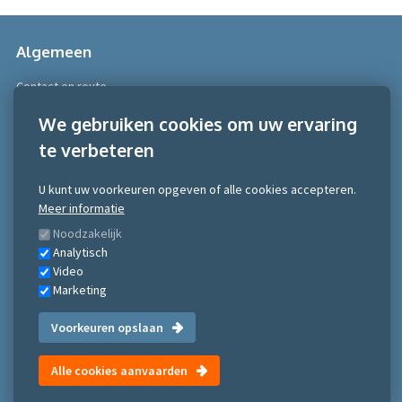
Algemeen
Contact en route
Over Scobe
We gebruiken cookies om uw ervaring
te verbeteren
Meer informatie
Algemene voorwaarden
U kunt uw voorkeuren opgeven of alle cookies accepteren.
Algemene voorwaarden NRTO consumentenmarkt
Meer informatie
Algemene voorwaarden NRTO Zakelijke markt
Noodzakelijk
Gedragscode NRTO
Analytisch
Privacy Statement
Video
Inschrijven nieuwsbrief
Marketing
Voorkeuren opslaan
©Scobe Academy 2026
Alle cookies aanvaarden