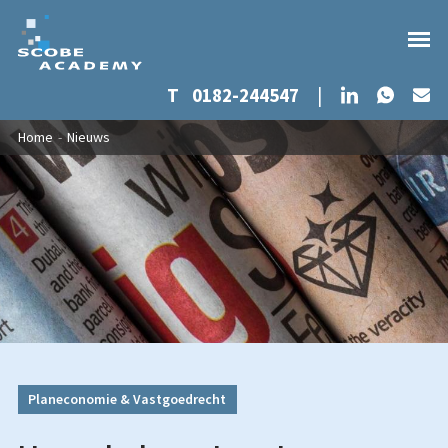
Whats
LinkedIn
T
0182-244547
|
Ma
Overslaan en naar de inhoud gaan
U bent hier
Home
-
Nieuws
Planeconomie & Vastgoedrecht