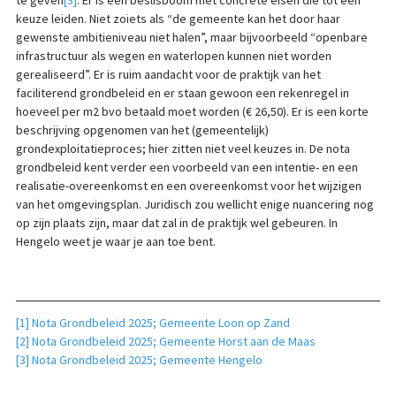
te geven
[3]
. Er is een beslisboom met concrete eisen die tot een
keuze leiden. Niet zoiets als “de gemeente kan het door haar
gewenste ambitieniveau niet halen”, maar bijvoorbeeld “openbare
infrastructuur als wegen en waterlopen kunnen niet worden
gerealiseerd”. Er is ruim aandacht voor de praktijk van het
faciliterend grondbeleid en er staan gewoon een rekenregel in
hoeveel per m2 bvo betaald moet worden (€ 26,50). Er is een korte
beschrijving opgenomen van het (gemeentelijk)
grondexploitatieproces; hier zitten niet veel keuzes in. De nota
grondbeleid kent verder een voorbeeld van een intentie- en een
realisatie-overeenkomst en een overeenkomst voor het wijzigen
van het omgevingsplan. Juridisch zou wellicht enige nuancering nog
op zijn plaats zijn, maar dat zal in de praktijk wel gebeuren. In
Hengelo weet je waar je aan toe bent.
[1]
Nota Grondbeleid 2025; Gemeente Loon op Zand
[2]
Nota Grondbeleid 2025; Gemeente Horst aan de Maas
[3]
Nota Grondbeleid 2025; Gemeente Hengelo