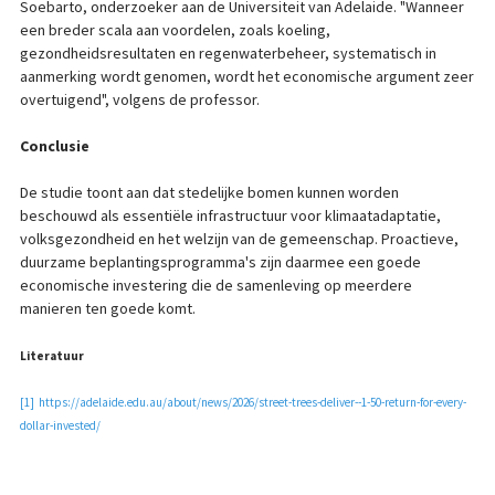
Soebarto, onderzoeker aan de Universiteit van Adelaide. "Wanneer
een breder scala aan voordelen, zoals koeling,
gezondheidsresultaten en regenwaterbeheer, systematisch in
aanmerking wordt genomen, wordt het economische argument zeer
overtuigend", volgens de professor.
Conclusie
De studie toont aan dat stedelijke bomen kunnen worden
beschouwd als essentiële infrastructuur voor klimaatadaptatie,
volksgezondheid en het welzijn van de gemeenschap. Proactieve,
duurzame beplantingsprogramma's zijn daarmee een goede
economische investering die de samenleving op meerdere
manieren ten goede komt.
Literatuur
[1]
https://adelaide.edu.au/about/news/2026/street-trees-deliver--1-50-return-for-every-
dollar-invested/