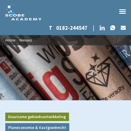
Whats
LinkedIn
T
0182-244547
|
Ma
Overslaan en naar de inhoud gaan
U bent hier
Home
-
Nieuws
Duurzame gebiedsontwikkeling
Planeconomie & Vastgoedrecht