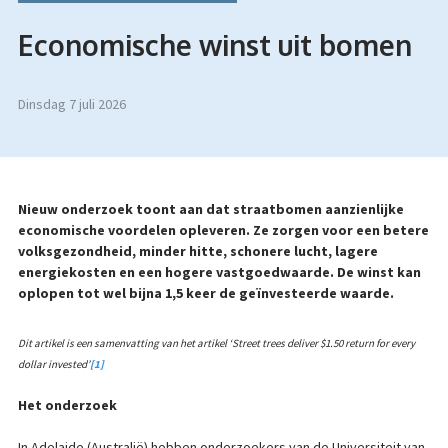
Economische winst uit bomen
dinsdag 7 juli 2026
Nieuw onderzoek toont aan dat straatbomen aanzienlijke
economische voordelen opleveren. Ze zorgen voor een betere
volksgezondheid, minder hitte, schonere lucht, lagere
energiekosten en een hogere vastgoedwaarde. De winst kan
oplopen tot wel bijna 1,5 keer de geïnvesteerde waarde.
Dit artikel is een samenvatting van het artikel ‘Street trees deliver $1.50 return for every
dollar invested’
[1]
Het onderzoek
In Adelaide (Australië) hebben onderzoekers van de Universiteit van