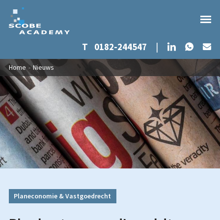
Whats
LinkedIn
T
0182-244547
|
Ma
Overslaan en naar de inhoud gaan
U bent hier
Home
-
Nieuws
Planeconomie & Vastgoedrecht