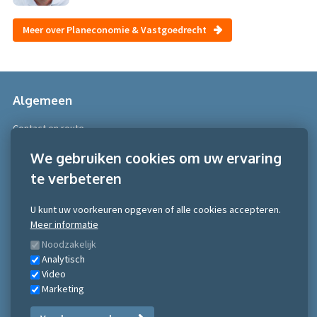
Meer over Planeconomie & Vastgoedrecht
Algemeen
Contact en route
Over Scobe
We gebruiken cookies om uw ervaring
te verbeteren
Meer informatie
Algemene voorwaarden
U kunt uw voorkeuren opgeven of alle cookies accepteren.
Algemene voorwaarden NRTO consumentenmarkt
Meer informatie
Algemene voorwaarden NRTO Zakelijke markt
Noodzakelijk
Gedragscode NRTO
Analytisch
Privacy Statement
Video
Inschrijven nieuwsbrief
Marketing