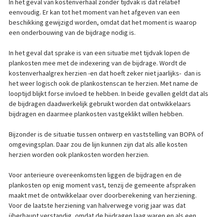
In het geval van kostenverhaal zonder tijdvak is dat relatief
eenvoudig. Er kan tot het moment van het afgeven van een
beschikking gewijzigd worden, omdat dat het moment is waarop
een onderbouwing van de bijdrage nodig is.
In het geval dat sprake is van een situatie met tijdvak lopen de
plankosten mee met de indexering van de bijdrage. Wordt de
kostenverhaalgrex herzien -en dat hoeft zeker niet jaarlijks- dan is
het weer logisch ook de plankostenscan te herzien. Met name de
looptijd blijkt forse invloed te hebben. In beide gevallen geldt dat als
de bijdragen daadwerkelijk gebruikt worden dat ontwikkelaars
bijdragen en daarmee plankosten vastgeklikt willen hebben.
Bijzonder is de situatie tussen ontwerp en vaststelling van BOPA of
omgevingsplan. Daar zou de lijn kunnen zijn dat als alle kosten
herzien worden ook plankosten worden herzien.
Voor anterieure overeenkomsten liggen de bijdragen en de
plankosten op enig moment vast, tenzij de gemeente afspraken
maakt met de ontwikkelaar over doorberekening van herziening.
Voor de laatste herziening van halverwege vorig jaar was dat
überhaupt verstandig, omdat de bijdragen laag waren en als een