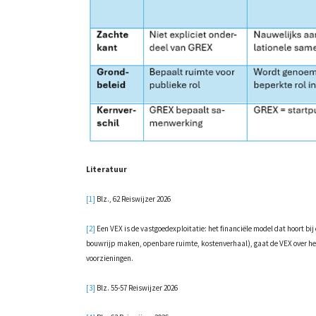
Literatuur
[1]
Blz., 62 Reiswijzer 2026
[2]
Een VEX is de vastgoedexploitatie: het financiële model dat hoort bi
bouwrijp maken, openbare ruimte, kostenverhaal), gaat de VEX over h
voorzieningen.
[3]
Blz. 55-57 Reiswijzer 2026