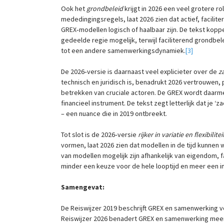
Ook het
grondbeleid
krijgt in 2026 een veel grotere ro
mededingingsregels, laat 2026 zien dat actief, facilit
GREX‑modellen logisch of haalbaar zijn. De tekst koppe
gedeelde regie mogelijk, terwijl faciliterend grondbe
tot een andere samenwerkingsdynamiek.
[3]
De 2026‑versie is daarnaast veel explicieter over de
z
technisch en juridisch is, benadrukt 2026 vertrouwen
betrekken van cruciale actoren. De GREX wordt daarme
financieel instrument. De tekst zegt letterlijk dat je 
– een nuance die in 2019 ontbreekt.
Tot slot is de 2026‑versie
rijker in variatie en flexibilitei
vormen, laat 2026 zien dat modellen in de tijd kunnen 
van modellen mogelijk zijn afhankelijk van eigendom, 
minder een keuze voor de hele looptijd en meer een 
Samengevat:
De Reiswijzer 2019 beschrijft GREX en samenwerking voo
Reiswijzer 2026 benadert GREX en samenwerking meer 