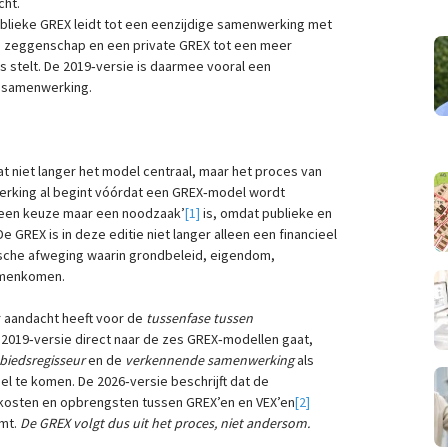
cht.
blieke GREX leidt tot een eenzijdige samenwerking met
e zeggenschap en een private GREX tot een meer
s stelt. De 2019‑versie is daarmee vooral een
e samenwerking.
aat niet langer het model centraal, maar het proces van
rking al begint vóórdat een GREX‑model wordt
‘geen keuze maar een noodzaak’
[1]
is, omdat publieke en
 De GREX is in deze editie niet langer alleen een financieel
ische afweging waarin grondbeleid, eigendom,
amenkomen.
er aandacht heeft voor de
tussenfase tussen
 2019‑versie direct naar de zes GREX‑modellen gaat,
biedsregisseur
en de
verkennende samenwerking
als
 te komen. De 2026‑versie beschrijft dat de
, kosten en opbrengsten tussen GREX’en en VEX’en
[2]
omt.
De GREX volgt dus uit het proces, niet andersom.