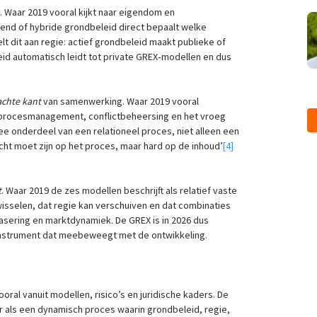
l. Waar 2019 vooral kijkt naar eigendom en
erend of hybride grondbeleid direct bepaalt welke
lt dit aan regie: actief grondbeleid maakt publieke of
leid automatisch leidt tot private GREX‑modellen en dus
achte kant
van samenwerking. Waar 2019 vooral
, procesmanagement, conflictbeheersing en het vroeg
e onderdeel van een relationeel proces, niet alleen een
‘zacht moet zijn op het proces, maar hard op de inhoud’
[4]
t
. Waar 2019 de zes modellen beschrijft als relatief vaste
wisselen, dat regie kan verschuiven en dat combinaties
fasering en marktdynamiek. De GREX is in 2026 dus
instrument dat meebeweegt met de ontwikkeling.
ral vanuit modellen, risico’s en juridische kaders. De
als een dynamisch proces waarin grondbeleid, regie,