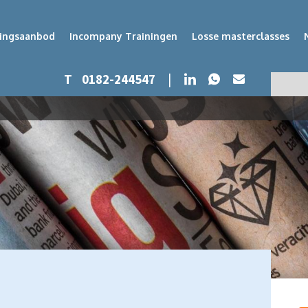
dingsaanbod
Incompany Trainingen
Losse masterclasses
Whatsapp
LinkedIn
T
0182-244547
|
Mail
Zoeken
Zoek