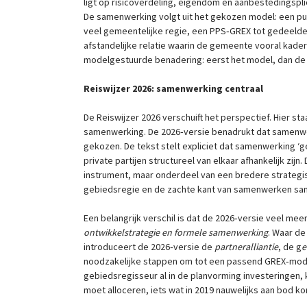
ligt op risicoverdeling, eigendom en aanbestedingspli
De samenwerking volgt uit het gekozen model: een pu
veel gemeentelijke regie, een PPS‑GREX tot gedeeld
afstandelijke relatie waarin de gemeente vooral kader
modelgestuurde benadering: eerst het model, dan d
Reiswijzer 2026: samenwerking centraal
De Reiswijzer 2026 verschuift het perspectief. Hier st
samenwerking. De 2026‑versie benadrukt dat samenwe
gekozen. De tekst stelt expliciet dat samenwerking 
private partijen structureel van elkaar afhankelijk zijn.
instrument, maar onderdeel van een bredere strateg
gebiedsregie en de zachte kant van samenwerken s
Een belangrijk verschil is dat de 2026‑versie veel me
ontwikkelstrategie en formele samenwerking
. Waar de
introduceert de 2026‑versie de
partneralliantie
, de g
e
noodzakelijke stappen om tot een passend GREX‑model
gebiedsregisseur al in de planvorming investeringen
moet alloceren, iets wat in 2019 nauwelijks aan bod k