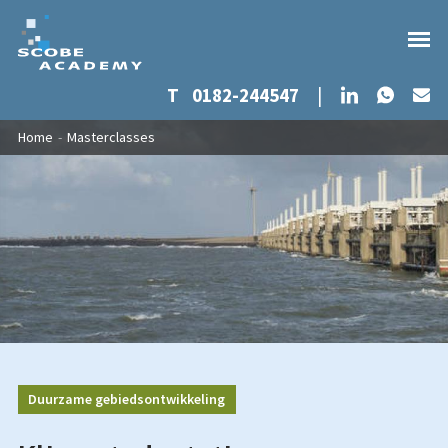
Whats
LinkedIn
T
0182-244547
|
Ma
Overslaan en naar de inhoud gaan
U bent hier
Home
-
Masterclasses
Duurzame gebiedsontwikkeling