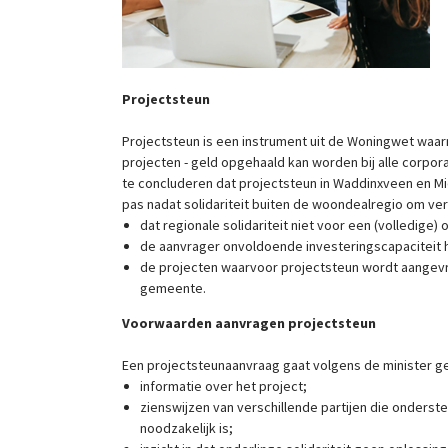
Projectsteun
Projectsteun is een instrument uit de Woningwet waar
projecten - geld opgehaald kan worden bij alle corpora
te concluderen dat projectsteun in Waddinxveen en M
pas nadat solidariteit buiten de woondealregio om verke
dat regionale solidariteit niet voor een (volledige) 
de aanvrager onvoldoende investeringscapaciteit h
de projecten waarvoor projectsteun wordt aangevr
gemeente.
Voorwaarden aanvragen projectsteun
Een projectsteunaanvraag gaat volgens de minister g
informatie over het project;
zienswijzen van verschillende partijen die onderst
noodzakelijk is;