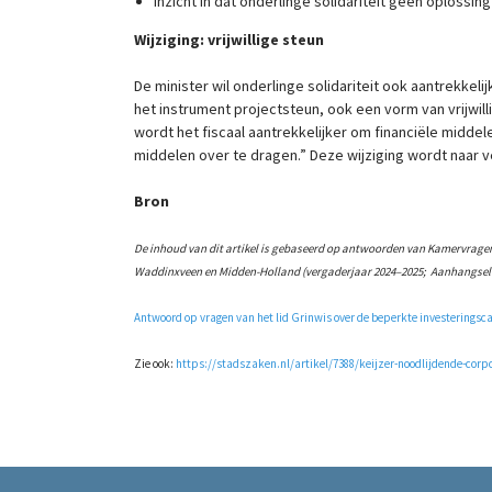
inzicht in dat onderlinge solidariteit geen oplossing 
Wijziging: vrijwillige steun
De minister wil onderlinge solidariteit ook aantrekkeli
het instrument projectsteun, ook een vorm van vrijwil
wordt het fiscaal aantrekkelijker om financiële midd
middelen over te dragen.” Deze wijziging wordt naar v
Bron
De inhoud van dit artikel is gebaseerd op antwoorden van Kamervragen
Waddinxveen en Midden-Holland (vergaderjaar 2024–2025; Aanhangsel v
Antwoord op vragen van het lid Grinwis over de beperkte investerings
Zie ook:
https://stadszaken.nl/artikel/7388/keijzer-noodlijdende-corp