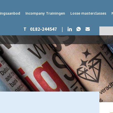
dingsaanbod
Incompany Trainingen
Losse masterclasses
Whatsapp
LinkedIn
T
0182-244547
|
Mail
Zoeken
Zoek