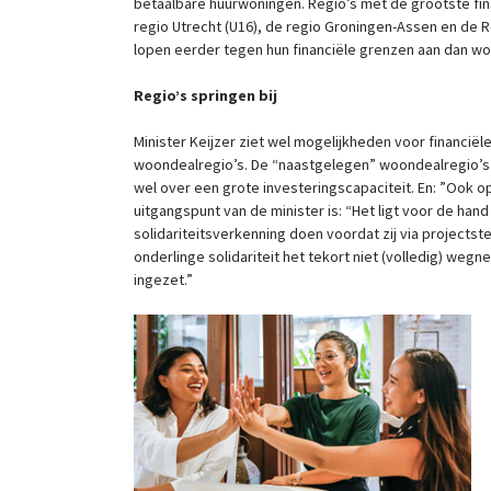
betaalbare huurwoningen. Regio’s met de grootste fi
regio Utrecht (U16), de regio Groningen-Assen en de 
lopen eerder tegen hun financiële grenzen aan dan wo
Regio’s springen bij
Minister Keijzer ziet wel mogelijkheden voor financiël
woondealregio’s. De “naastgelegen” woondealregio’s
wel over een grote investeringscapaciteit. En: ”Ook op 
uitgangspunt van de minister is: “Het ligt voor de ha
solidariteitsverkenning doen voordat zij via projects
onderlinge solidariteit het tekort niet (volledig) we
ingezet.”