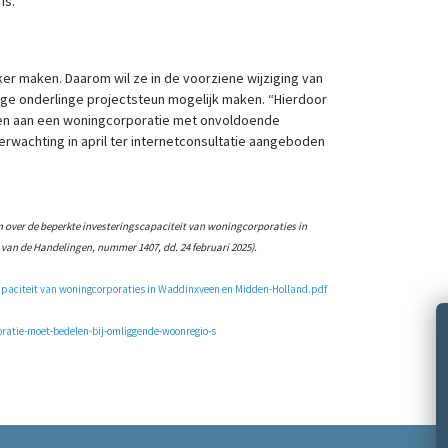
is.
jker maken. Daarom wil ze in de voorziene wijziging van
lige onderlinge projectsteun mogelijk maken. “Hierdoor
elen aan een woningcorporatie met onvoldoende
erwachting in april ter internetconsultatie aangeboden
 over de beperkte investeringscapaciteit van woningcorporaties in
an de Handelingen, nummer 1407, dd. 24 februari 2025).
capaciteit van woningcorporaties in Waddinxveen en Midden-Holland.pdf
oratie-moet-bedelen-bij-omliggende-woonregio-s