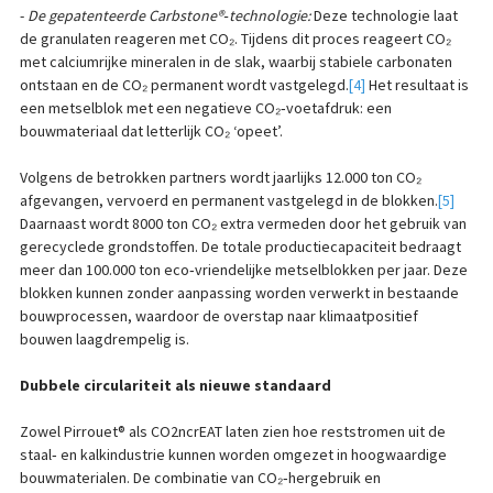
-
De gepatenteerde Carbstone®‑technologie:
Deze technologie laat
de granulaten reageren met CO₂. Tijdens dit proces reageert CO₂
met calciumrijke mineralen in de slak, waarbij stabiele carbonaten
ontstaan en de CO₂ permanent wordt vastgelegd.
[4]
Het resultaat is
een metselblok met een negatieve CO₂‑voetafdruk: een
bouwmateriaal dat letterlijk CO₂ ‘opeet’.
Volgens de betrokken partners wordt jaarlijks 12.000 ton CO₂
afgevangen, vervoerd en permanent vastgelegd in de blokken.
[5]
Daarnaast wordt 8000 ton CO₂ extra vermeden door het gebruik van
gerecyclede grondstoffen. De totale productiecapaciteit bedraagt
meer dan 100.000 ton eco‑vriendelijke metselblokken per jaar. Deze
blokken kunnen zonder aanpassing worden verwerkt in bestaande
bouwprocessen, waardoor de overstap naar klimaatpositief
bouwen laagdrempelig is.
Dubbele circulariteit als nieuwe standaard
Zowel Pirrouet® als CO2ncrEAT laten zien hoe reststromen uit de
staal‑ en kalkindustrie kunnen worden omgezet in hoogwaardige
bouwmaterialen. De combinatie van CO₂‑hergebruik en