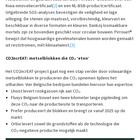
Kiwa‑innovatiecertificaat
[2]
en een NL‑BSB‑productcertificaat.
Uitgebreide SGS‑analyses bevestigen de veiligheid en lage
uitloging. De stenen zijn maatvast, vorstbestendig, kleurvast en
beschikbaar in diverse formaten en kleuren. Dankzij losmaakbare
mortels zijn ze bovendien geschikt voor circulair bouwen. Pirrouet®
bewijst dat hoogwaardige gevelmaterialen kunnen worden gemaakt
uit reststromen, mét klimaatwinst.
[3]
CO2ncrEAT: metselblokken die CO₂ ‘eten’
Het CO2ncrEAT‑project gaat nog een stap verder door volwaardige
metselblokken te produceren die CO₂ opnemen tijdens het
uitharden. Vier Belgische bedrijven bundelen hiervoor hun expertise:
Lhoist levert rookgassen rijk aan CO₂.
Fluxys Belgium bouwt een twee kilometer lange pijpleiding om
deze CO₂ naar de productiesite te transporteren.
Prefer produceert de blokken en brengt ze vanaf 2025 op de
markt.
Orbix levert zowel de grondstoffen als de technologie die
CO₂‑negatieve productie mogelijk maakt.