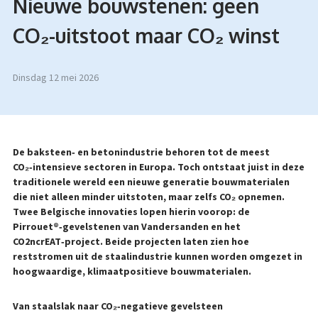
Nieuwe bouwstenen: geen
CO₂-uitstoot maar CO₂ winst
dinsdag 12 mei 2026
De baksteen
‑ en betonindustrie behoren tot de meest
CO
₂
‑intensieve sectoren in Europa. Toch ontstaat juist in deze
traditionele wereld een nieuwe generatie bouwmaterialen
die niet alleen minder uitstoten, maar zelfs CO
₂ opnemen.
Twee Belgische innovaties lopen hierin voorop: de
Pirrouet
®
‑gevelstenen van Vandersanden en het
CO2ncrEAT
‑project. Beide projecten laten zien hoe
reststromen uit de staalindustrie kunnen worden omgezet in
hoogwaardige, klimaatpositieve bouwmaterialen.
Van staalslak naar CO₂
‑negatieve gevelsteen