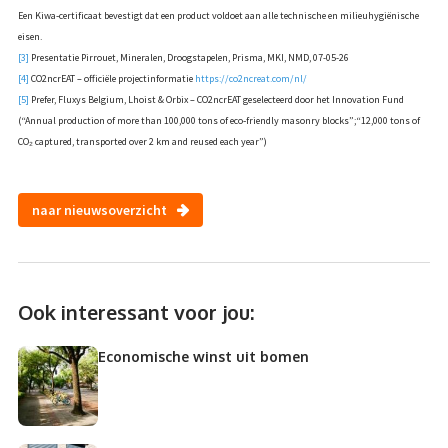
Een Kiwa‑certificaat bevestigt dat een product voldoet aan alle technische en milieuhygiënische
eisen.
[3]
Presentatie Pirrouet, Mineralen, Droogstapelen, Prisma, MKI, NMD, 07-05-26
[4]
CO2ncrEAT – officiële projectinformatie
https://co2ncreat.com/nl/
[5]
Prefer, Fluxys Belgium, Lhoist & Orbix – CO2ncrEAT geselecteerd door het Innovation Fund
(“Annual production of more than 100,000 tons of eco‑friendly masonry blocks”;“12,000 tons of
CO₂ captured, transported over 2 km and reused each year”)
naar nieuwsoverzicht
Ook interessant voor jou:
Economische winst uit bomen