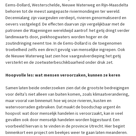
Eems‑Dollard, Westerschelde, Nieuwe Waterweg en Rijn‑Maasdelta
behoren tot de meest aangepaste riviermondingen ter wereld.
Decennialang zijn vaargeulen verdiept, rivieren genormaliseerd en
oevers vastgelegd. De effecten daarvan zijn vergelijkbaar met de
patronen die Wageningen wereldwijd aantrof: het getij dringt verder
landinwaarts door, piekhoogwaters worden hoger en de
zoutindringing neemt toe. In de Eems‑Dollard is de toegenomen
troebelheid zelfs een direct gevolg van menselijke ingrepen. Ook
de Nieuwe Waterweg laat zien hoe vaargeulverdieping het getij
versterkt en de zoetwaterbeschikbaarheid onder druk zet.
Hoopvolle les: wat mensen veroorzaken, kunnen ze keren
Samen laten beide onderzoeken zien dat de grootste bedreigingen
voor delta’s niet alleen van buiten komen, zoals klimaatverandering,
maar vooral van binnenuit: hoe wij onze rivieren, kusten en
watervoorraden gebruiken. Dat maakt de boodschap urgent én
hoopvol: wat door menselijk handelen is veroorzaakt, kan in veel
gevallen ook door menselijk handelen worden bijgestuurd. Een
voorbeeld hiervan is te vinden in de provincie Utrecht. Hier begint
binnenkort een project om beekjes weer te gaan laten meanderen.