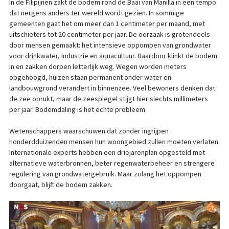
In de Filipijnen zakt de bodem rond de Baai van Manilla in een tempo
dat nergens anders ter wereld wordt gezien. In sommige
gemeenten gaat het om meer dan 1 centimeter per maand, met
uitschieters tot 20 centimeter per jaar. De oorzaak is grotendeels
door mensen gemaakt: het intensieve oppompen van grondwater
voor drinkwater, industrie en aquacultuur. Daardoor klinkt de bodem
in en zakken dorpen letterlijk weg. Wegen worden meters
opgehoogd, huizen staan permanent onder water en
landbouwgrond verandert in binnenzee. Veel bewoners denken dat
de zee oprukt, maar de zeespiegel stijgt hier slechts millimeters
per jaar. Bodemdaling is het echte probleem.
Wetenschappers waarschuwen dat zonder ingrijpen
honderdduizenden mensen hun woongebied zullen moeten verlaten.
Internationale experts hebben een driejarenplan opgesteld met
alternatieve waterbronnen, beter regenwaterbeheer en strengere
regulering van grondwatergebruik. Maar zolang het oppompen
doorgaat, blijft de bodem zakken.