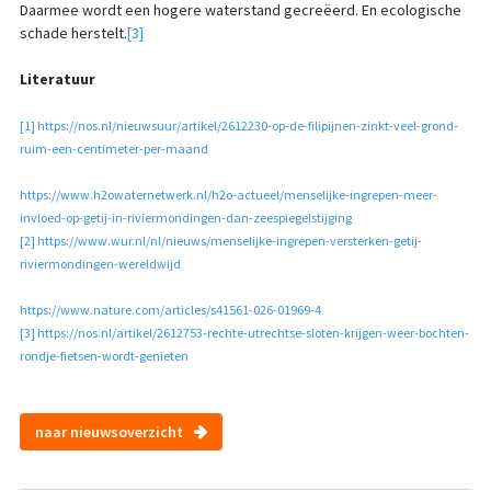
Daarmee wordt een hogere waterstand gecreëerd. En ecologische
schade herstelt.
[3]
Literatuur
[1]
https://nos.nl/nieuwsuur/artikel/2612230-op-de-filipijnen-zinkt-veel-grond-
ruim-een-centimeter-per-maand
https://www.h2owaternetwerk.nl/h2o-actueel/menselijke-ingrepen-meer-
invloed-op-getij-in-riviermondingen-dan-zeespiegelstijging
[2]
https://www.wur.nl/nl/nieuws/menselijke-ingrepen-versterken-getij-
riviermondingen-wereldwijd
https://www.nature.com/articles/s41561-026-01969-4
[3]
https://nos.nl/artikel/2612753-rechte-utrechtse-sloten-krijgen-weer-bochten-
rondje-fietsen-wordt-genieten
naar nieuwsoverzicht