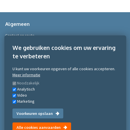
Algemeen
Contact en route
Over Scobe
We gebruiken cookies om uw ervaring
te verbeteren
Meer informatie
Algemene voorwaarden
U kunt uw voorkeuren opgeven of alle cookies accepteren.
Algemene voorwaarden NRTO consumentenmarkt
Meer informatie
Algemene voorwaarden NRTO Zakelijke markt
Noodzakelijk
Gedragscode NRTO
Analytisch
Privacy Statement
Video
Inschrijven nieuwsbrief
Marketing
Voorkeuren opslaan
©Scobe Academy 2026
Alle cookies aanvaarden