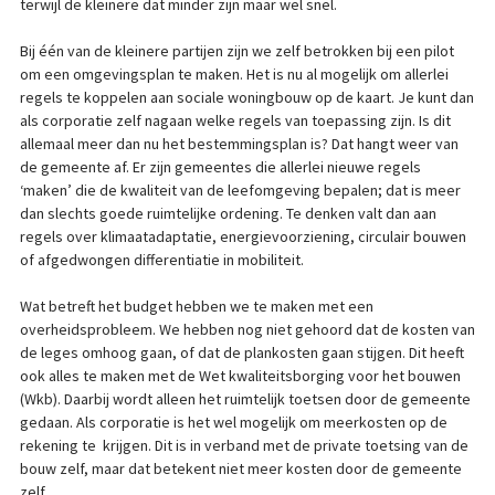
terwijl de kleinere dat minder zijn maar wel snel.
Bij één van de kleinere partijen zijn we zelf betrokken bij een pilot
om een omgevingsplan te maken. Het is nu al mogelijk om allerlei
regels te koppelen aan sociale woningbouw op de kaart. Je kunt dan
als corporatie zelf nagaan welke regels van toepassing zijn. Is dit
allemaal meer dan nu het bestemmingsplan is? Dat hangt weer van
de gemeente af. Er zijn gemeentes die allerlei nieuwe regels
‘maken’ die de kwaliteit van de leefomgeving bepalen; dat is meer
dan slechts goede ruimtelijke ordening. Te denken valt dan aan
regels over klimaatadaptatie, energievoorziening, circulair bouwen
of afgedwongen differentiatie in mobiliteit.
Wat betreft het budget hebben we te maken met een
overheidsprobleem. We hebben nog niet gehoord dat de kosten van
de leges omhoog gaan, of dat de plankosten gaan stijgen. Dit heeft
ook alles te maken met de Wet kwaliteitsborging voor het bouwen
(Wkb). Daarbij wordt alleen het ruimtelijk toetsen door de gemeente
gedaan. Als corporatie is het wel mogelijk om meerkosten op de
rekening te krijgen. Dit is in verband met de private toetsing van de
bouw zelf, maar dat betekent niet meer kosten door de gemeente
zelf.