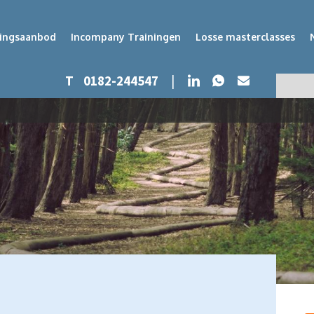
dingsaanbod
Incompany Trainingen
Losse masterclasses
Whatsapp
LinkedIn
T
0182-244547
|
Mail
Zoeken
Zoek