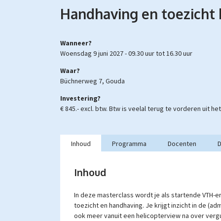
Handhaving en toezicht 
Wanneer?
woensdag 9 juni 2027 -
09.30 uur
tot
16.30 uur
Waar?
Büchnerweg 7, Gouda
Investering?
€ 845.- excl. btw.
Btw is veelal terug te vorderen uit h
Inhoud
Programma
Docenten
D
Inhoud
In deze masterclass wordt je als startende VTH-
toezicht en handhaving. Je krijgt inzicht in de (a
ook meer vanuit een helicopterview na over vergu