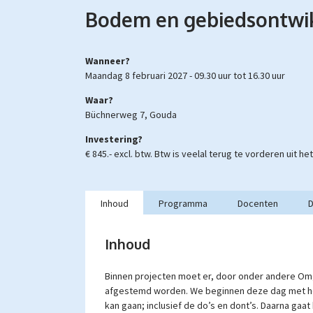
Bodem en gebiedsontwi
Wanneer?
maandag 8 februari 2027 -
09.30 uur
tot
16.30 uur
Waar?
Büchnerweg 7, Gouda
Investering?
€ 845.- excl. btw.
Btw is veelal terug te vorderen uit h
Inhoud
Programma
Docenten
D
Inhoud
Binnen projecten moet er, door onder andere Om
afgestemd worden. We beginnen deze dag met he
kan gaan; inclusief de do’s en dont’s. Daarna ga