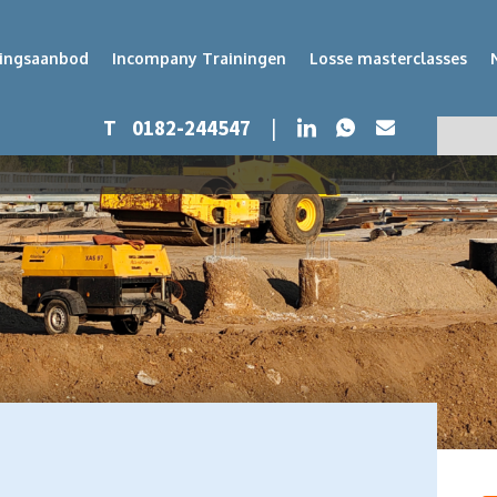
dingsaanbod
Incompany Trainingen
Losse masterclasses
Whatsapp
LinkedIn
T
0182-244547
|
Mail
Zoeken
Zoek