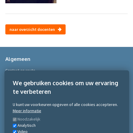
naar overzicht docenten
Algemeen
Contact en route
Over Scobe
We gebruiken cookies om uw ervaring
te verbeteren
Meer informatie
Algemene voorwaarden
U kunt uw voorkeuren opgeven of alle cookies accepteren.
Algemene voorwaarden NRTO consumentenmarkt
Meer informatie
Algemene voorwaarden NRTO Zakelijke markt
Noodzakelijk
Gedragscode NRTO
Analytisch
Privacy Statement
Video