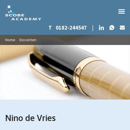
Whats
LinkedIn
T
0182-244547
|
Ma
Overslaan en naar de inhoud gaan
U bent hier
Home
-
Docenten
Nino de Vries