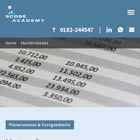
Whats
LinkedIn
T
0182-244547
|
Ma
Overslaan en naar de inhoud gaan
U bent hier
Home
-
Masterclasses
Planeconomie & Vastgoedrecht