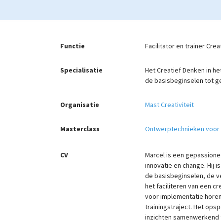
Functie
Facilitator en trainer Cre
Specialisatie
Het Creatief Denken in h
de basisbeginselen tot g
Organisatie
Mast Creativiteit
Masterclass
Ontwerptechnieken voor 
CV
Marcel is een gepassionee
innovatie en change. Hij i
de basisbeginselen, de v
het faciliteren van een c
voor implementatie horen
trainingstraject. Het op
inzichten samenwerkend to