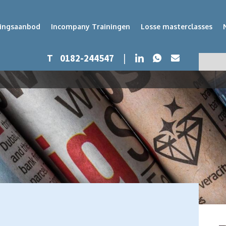
dingsaanbod
Incompany Trainingen
Losse masterclasses
Whatsapp
LinkedIn
T
0182-244547
|
Mail
Zoeken
Zoek