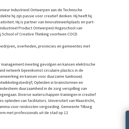
genieur Industrieel Ontwerpen aan de Technische
tdekte hij zijn passie voor creatief denken. Hij heeft hij
ativiteit. Hij is partner van Innovatiewerkplaats en part-
Industrieel Product Ontwerpen) Hogeschool van
bij School of Creative Thinking voorheen COCD.
bedrijven, overheden, provincies en gemeentes met
 management meeting gevolgen en kansen elektrische
and netwerk bijeenkomst circulaire plastics in de
menwerking en kansen voor duurzame tuinbouw).
ikkelingsbedrijf; Opleiden in brainstormen en
Windesheim duurzaamheid in de zorg verspilling van
tegengaan. Diverse waterschappen trainingen in creatief
s opleiden van facilitators. Universiteit van Maastricht,
amma voor reiskosten vergoeding. Gemeente Tilburg
rm met professionals uit de stad op 12