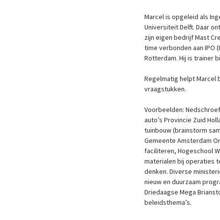
Marcel is opgeleid als In
Universiteit Delft. Daar on
zijn eigen bedrijf Mast Cre
time verbonden aan IPO (
Rotterdam. Hij is trainer 
Regelmatig helpt Marcel 
vraagstukken.
Voorbeelden: Nedschroef
auto’s Provincie Zuid Holl
tuinbouw (brainstorm sa
Gemeente Amsterdam Ontw
faciliteren, Hogeschool 
materialen bij operaties 
denken. Diverse ministerie
nieuw en duurzaam progr
Driedaagse Mega Briansto
beleidsthema’s.