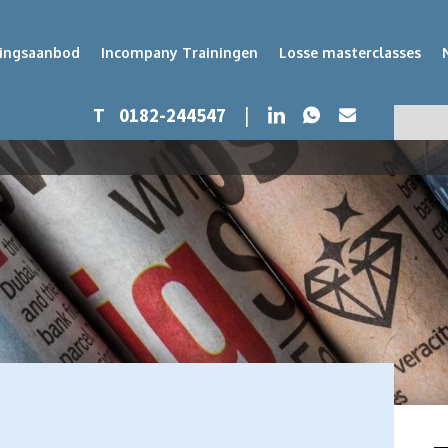
dingsaanbod
Incompany Trainingen
Losse masterclasses
Whatsapp
LinkedIn
T
0182-244547
|
Mail
Zoeken
Zoek