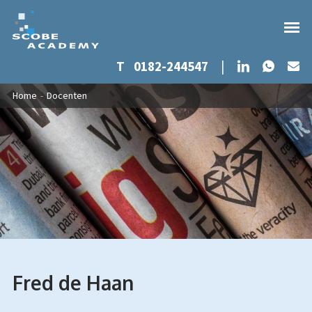
Whats
LinkedIn
T
0182-244547
|
Ma
Overslaan en naar de inhoud gaan
U bent hier
Home
-
Docenten
Fred de Haan