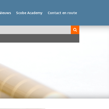
Nieuws
Scobe Academy
Contact en route
veld