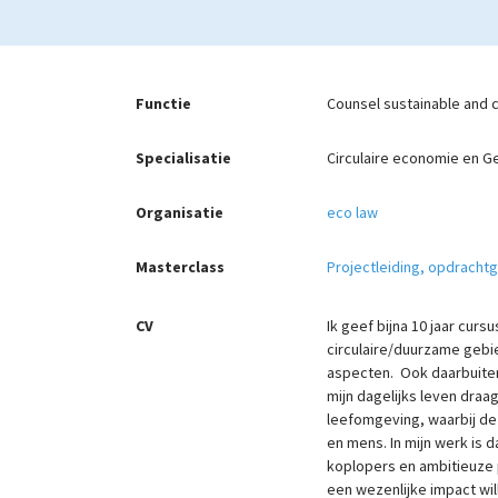
Functie
Counsel sustainable and c
Specialisatie
Circulaire economie en G
Organisatie
eco law
Masterclass
Projectleiding, opdrach
CV
Ik geef bijna 10 jaar curs
circulaire/duurzame gebie
aspecten. Ook daarbuiten 
mijn dagelijks leven draa
leefomgeving, waarbij de 
en mens. In mijn werk is d
koplopers en ambitieuze 
een wezenlijke impact wil