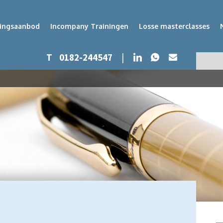
dingsaanbod
Incompany Trainingen
Losse masterclasses
Whatsapp
LinkedIn
T
0182-244547
|
Mail
Zoeken
Zoek