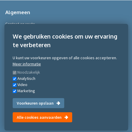
Algemeen
Contact en route
Over Scobe
We gebruiken cookies om uw ervaring
te verbeteren
Meer informatie
Algemene voorwaarden
U kunt uw voorkeuren opgeven of alle cookies accepteren.
Algemene voorwaarden NRTO consumentenmarkt
Meer informatie
Algemene voorwaarden NRTO Zakelijke markt
Noodzakelijk
Gedragscode NRTO
Analytisch
Privacy Statement
Video
Inschrijven nieuwsbrief
Marketing
Voorkeuren opslaan
©Scobe Academy 2026
Alle cookies aanvaarden