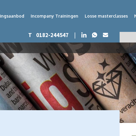
dingsaanbod
Incompany Trainingen
Losse masterclasses
Whatsapp
LinkedIn
T
0182-244547
|
Mail
Zoeken
Zoek