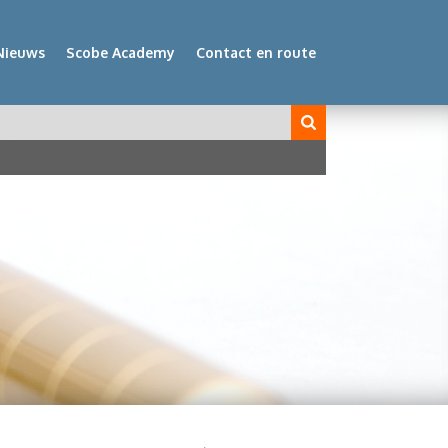
Nieuws
Scobe Academy
Contact en route
veld