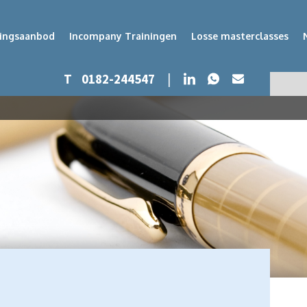
dingsaanbod
Incompany Trainingen
Losse masterclasses
Whatsapp
LinkedIn
T
0182-244547
|
Mail
Zoeken
Zoek