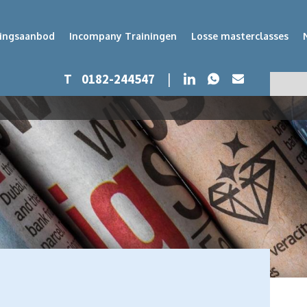
dingsaanbod
Incompany Trainingen
Losse masterclasses
Whatsapp
LinkedIn
T
0182-244547
|
Mail
Zoeken
Zoek