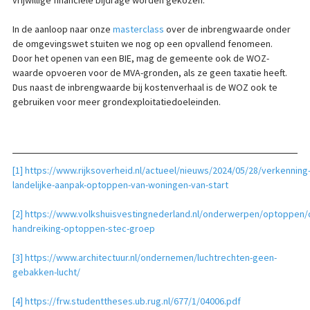
vrijwillige financiële bijdrage worden gekozen.
In de aanloop naar onze
masterclass
over de inbrengwaarde onder
de omgevingswet stuiten we nog op een opvallend fenomeen.
Door het openen van een BIE, mag de gemeente ook de WOZ-
waarde opvoeren voor de MVA-gronden, als ze geen taxatie heeft.
Dus naast de inbrengwaarde bij kostenverhaal is de WOZ ook te
gebruiken voor meer grondexploitatiedoeleinden.
[1]
https://www.rijksoverheid.nl/actueel/nieuws/2024/05/28/verkenning
landelijke-aanpak-optoppen-van-woningen-van-start
[2]
https://www.volkshuisvestingnederland.nl/onderwerpen/optoppen/
handreiking-optoppen-stec-groep
[3]
https://www.architectuur.nl/ondernemen/luchtrechten-geen-
gebakken-lucht/
[4]
https://frw.studenttheses.ub.rug.nl/677/1/04006.pdf