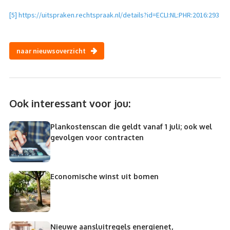
[5]
https://uitspraken.rechtspraak.nl/details?id=ECLI:NL:PHR:2016:293
naar nieuwsoverzicht
Ook interessant voor jou:
Plankostenscan die geldt vanaf 1 juli; ook wel
gevolgen voor contracten
Economische winst uit bomen
Nieuwe aansluitregels energienet,