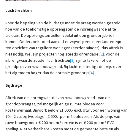
Luchtrechten
Voor de bepaling van de bijdrage moet de vraag worden gesteld
hoe van de toekomstige opbrengsten de inbrengwaarde af te
trekken. De opbrengsten zullen veelal uit een grondprijsbrief
komen. Onderzoek toont aan dat er vrijwel geen meerkosten zijn
ten opzichte van reguliere woningen (eerder minder); dus aftrek is
niet nodig. Wel zijn projecten nog steeds onrendabel
[2]
. Voor de
inbrengwaarde zouden luchtrechten
[3]
zijn te taxeren of de
grondprijs van ruwe bouwgrond. Bij luchtrechten ligt de prijs over
het algemeen hoger dan de normale grondprijs
[4]
.
Bijdrage
Aftrek van de inbrengwaarde van ruwe bouwgrond+ van de
grondopbrengst, zal mogelijk enige ruimte bieden voor
kostenverhaal. Bijvoorbeeld € 21.000,- excl. btw voor een woning van
70 m2 zal bij tweelagen € 600,- per m2 opleveren. Als de prijs van
ruwe bouwgrond+ € 200 per m2 terrein is er € 200 per m2 BVO
speling. Niet verhaalbare kosten moet de gemeente betalen als