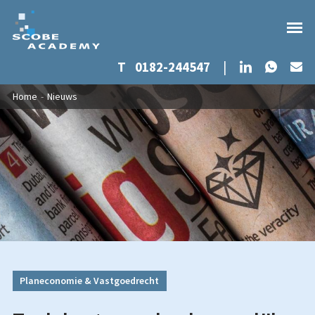
Whats
LinkedIn
T
0182-244547
|
Ma
Overslaan en naar de inhoud gaan
U bent hier
Home
-
Nieuws
Planeconomie & Vastgoedrecht