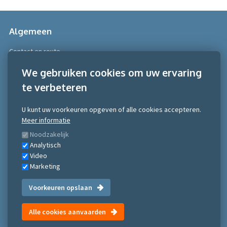
Algemeen
Contact en route
Over Scobe
We gebruiken cookies om uw ervaring
te verbeteren
Meer informatie
Algemene voorwaarden
U kunt uw voorkeuren opgeven of alle cookies accepteren.
Algemene voorwaarden NRTO consumentenmarkt
Meer informatie
Algemene voorwaarden NRTO Zakelijke markt
Noodzakelijk
Gedragscode NRTO
Analytisch
Privacy Statement
Video
Inschrijven nieuwsbrief
Marketing
Voorkeuren opslaan
©Scobe Academy 2026
Alle cookies aanvaarden