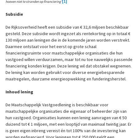
[1]
hoeven niet te stranden op financiering’
Subsidie
De Rijksoverheid heeft een subsidie van € 32,6 miljoen beschikbaar
gesteld. Deze subsidie wordt ingezet als rentekorting op in totaal €
130 miljoen aan leningen die in de komende jaren worden verstrekt.
Daarmee ontstaat voor het eerst op grote schaal
financieringsruimte voor maatschappelijke organisaties die hun
vastgoed willen verduurzamen, maar tot nu toe nauwelijks passende
financiering konden krijgen. Deze lening wil dat obstakel wegnemen.
De lening kan worden gebruikt voor diverse energiebesparende
maatregelen, duurzame energieopwekking en funderingsherstel.
Inhoud lening
De Maatschappelijk Vastgoedlening is beschikbaar voor
maatschappelijke organisaties die eigenaar of beheerder zijn van
hun vastgoed. Organisaties kunnen een lening aanvragen van € 50
duizend tot € 1 miljoen, met een looptijd van maximaal twintig jaar. Er
is geen eigen inbreng vereist én tot 100% van de investering kan
worden gefinancierd. Voor leningen tot € 250.000 geldt een