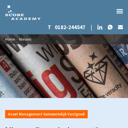
Whats
LinkedIn
T
0182-244547
|
Ma
Overslaan en naar de inhoud gaan
U bent hier
Home
-
Nieuws
Asset Management Gemeentelijk Vastgoed