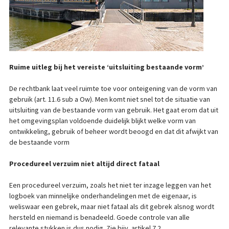
Ruime uitleg bij het vereiste ‘uitsluiting bestaande vorm’
De rechtbank laat veel ruimte toe voor onteigening van de vorm van
gebruik (art. 11.6 sub a Ow). Men komt niet snel tot de situatie van
uitsluiting van de bestaande vorm van gebruik. Het gaat erom dat uit
het omgevingsplan voldoende duidelijk blijkt welke vorm van
ontwikkeling, gebruik of beheer wordt beoogd en dat dit afwijkt van
de bestaande vorm
Procedureel verzuim niet altijd direct fataal
Een procedureel verzuim, zoals het niet ter inzage leggen van het
logboek van minnelijke onderhandelingen met de eigenaar, is
weliswaar een gebrek, maar niet fataal als dit gebrek alsnog wordt
hersteld en niemand is benadeeld. Goede controle van alle
relevante stukken is dus nodig. Zie bijv. artikel 7.2