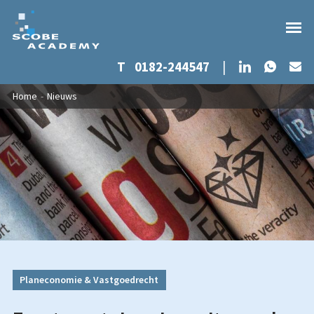
Whats
LinkedIn
T
0182-244547
|
Ma
Overslaan en naar de inhoud gaan
U bent hier
Home
-
Nieuws
Planeconomie & Vastgoedrecht