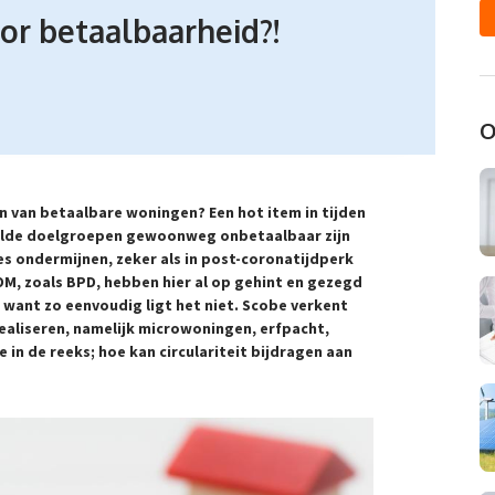
oor betaalbaarheid?!
O
n van betaalbare woningen? Een hot item in tijden
aalde doelgroepen gewoonweg onbetaalbaar zijn
es ondermijnen, zeker als in post-coronatijdperk
OM, zoals BPD, hebben hier al op gehint en gezegd
 want zo eenvoudig ligt het niet. Scobe verkent
aliseren, namelijk microwoningen, erfpacht,
e in de reeks; hoe kan circulariteit bijdragen aan