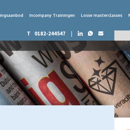
dingsaanbod
Incompany Trainingen
Losse masterclasses
Whatsapp
LinkedIn
T
0182-244547
|
Mail
Zoeken
Zoek