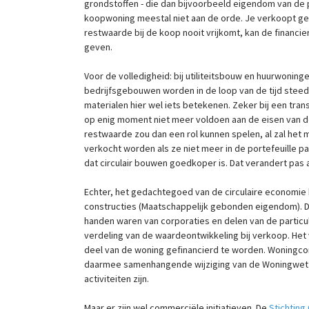
grondstoffen - die dan bijvoorbeeld eigendom van de 
koopwoning meestal niet aan de orde. Je verkoopt ge
restwaarde bij de koop nooit vrijkomt, kan de financie
geven.
Voor de volledigheid: bij utiliteitsbouw en huurwoninge
bedrijfsgebouwen worden in de loop van de tijd stee
materialen hier wel iets betekenen. Zeker bij een tra
op enig moment niet meer voldoen aan de eisen van de
restwaarde zou dan een rol kunnen spelen, al zal het
verkocht worden als ze niet meer in de portefeuille 
dat circulair bouwen goedkoper is. Dat verandert pas 
Echter, het gedachtegoed van de circulaire economie
constructies (Maatschappelijk gebonden eigendom). Da
handen waren van corporaties en delen van de partic
verdeling van de waardeontwikkeling bij verkoop. Het
deel van de woning gefinancierd te worden. Woningcor
daarmee samenhangende wijziging van de Woningwet 
activiteiten zijn.
Maar er zijn wel commerciële initiatieven. De
Stichting