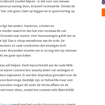
producent zouden blijven - is dat voor een nieuwe
woon je woning door, inclusief restwaarde. Omdat de
r hier ook geen claim op leggen en er geen korting op
n ligt dat anders. Kantoren, scholen en
ds minder waard en dus kan een restwaarde van
nsformatie naar wonen. Voor huurwoningen geldt dat ze
 tijd. Dan is sloop-nieuwbouw aan de orde. De
 minstens zo vaak voorkomen dat woningen toch
passen. Bovendien moeten we er nu nog niet op rekenen
als we gaan opschalen.
 kan wél helpen. Denk bijvoorbeeld aan de oude MGE-
t waren constructies waarbij delen van woningen in
uliere eigenaren. Er werden afspraken gemaakt over de
 voordeel moge duidelijk zijn, er behoefde maar een
poraties mogen dit sinds de Vestia-affaire en de
niet meer doen, omdat het commerciële (Niet-DAEB)
 Opmaat
regelt met het product Koopstart nog steeds