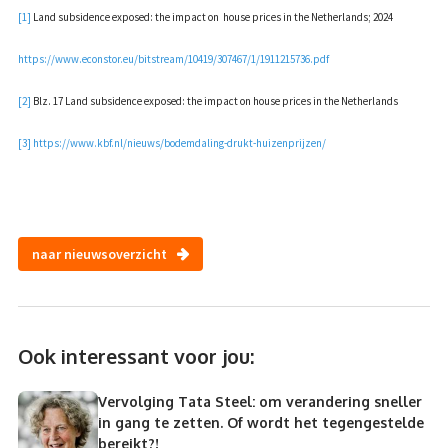
[1]
Land subsidence exposed: the impact on house prices in the Netherlands; 2024
https://www.econstor.eu/bitstream/10419/307467/1/1911215736.pdf
[2]
Blz. 17 Land subsidence exposed: the impact on house prices in the Netherlands
[3]
https://www.kbf.nl/nieuws/bodemdaling-drukt-huizenprijzen/
naar nieuwsoverzicht
Ook interessant voor jou:
Vervolging Tata Steel: om verandering sneller
in gang te zetten. Of wordt het tegengestelde
bereikt?!