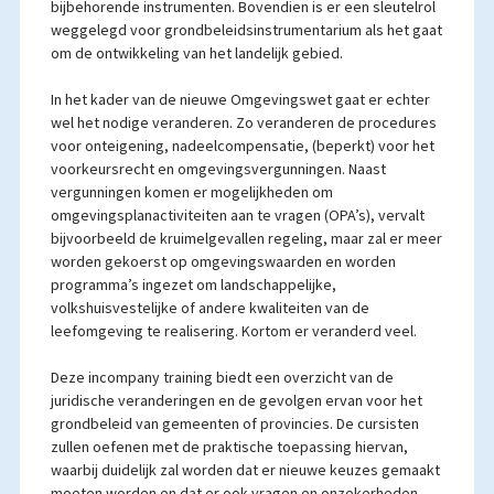
bijbehorende instrumenten. Bovendien is er een sleutelrol
weggelegd voor grondbeleidsinstrumentarium als het gaat
om de ontwikkeling van het landelijk gebied.
In het kader van de nieuwe Omgevingswet gaat er echter
wel het nodige veranderen. Zo veranderen de procedures
voor onteigening, nadeelcompensatie, (beperkt) voor het
voorkeursrecht en omgevingsvergunningen. Naast
vergunningen komen er mogelijkheden om
omgevingsplanactiviteiten aan te vragen (OPA’s), vervalt
bijvoorbeeld de kruimelgevallen regeling, maar zal er meer
worden gekoerst op omgevingswaarden en worden
programma’s ingezet om landschappelijke,
volkshuisvestelijke of andere kwaliteiten van de
leefomgeving te realisering. Kortom er veranderd veel.
Deze incompany training biedt een overzicht van de
juridische veranderingen en de gevolgen ervan voor het
grondbeleid van gemeenten of provincies. De cursisten
zullen oefenen met de praktische toepassing hiervan,
waarbij duidelijk zal worden dat er nieuwe keuzes gemaakt
moeten worden en dat er ook vragen en onzekerheden