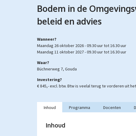
Bodem in de Omgevingsw
beleid en advies
Wanneer?
maandag 26 oktober 2026 -
09.30 uur
tot
16.30 uur
maandag 11 oktober 2027 -
09.30 uur
tot
16.30 uur
Waar?
Büchnerweg 7, Gouda
Investering?
€ 845,- excl. btw.
Btw is veelal terug te vorderen uit h
Inhoud
Programma
Docenten
D
Inhoud