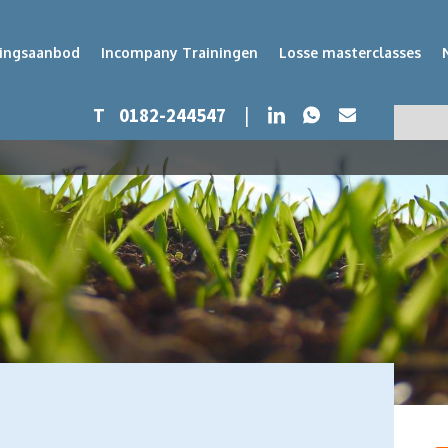
dingsaanbod
Incompany Trainingen
Losse masterclasses
Whatsapp
LinkedIn
T
0182-244547
|
Mail
Zoeken
Zoek