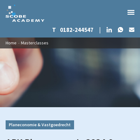
Whats
LinkedIn
T
0182-244547
|
Ma
Overslaan en naar de inhoud gaan
U bent hier
Home
-
Masterclasses
Planeconomie & Vastgoedrecht