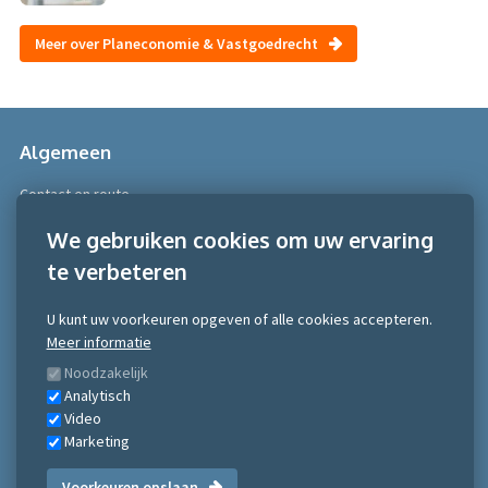
Meer over Planeconomie & Vastgoedrecht
Algemeen
Contact en route
Over Scobe
We gebruiken cookies om uw ervaring
te verbeteren
Meer informatie
Algemene voorwaarden
U kunt uw voorkeuren opgeven of alle cookies accepteren.
Algemene voorwaarden NRTO consumentenmarkt
Meer informatie
Algemene voorwaarden NRTO Zakelijke markt
Noodzakelijk
Gedragscode NRTO
Analytisch
Privacy Statement
Video
Inschrijven nieuwsbrief
Marketing
Voorkeuren opslaan