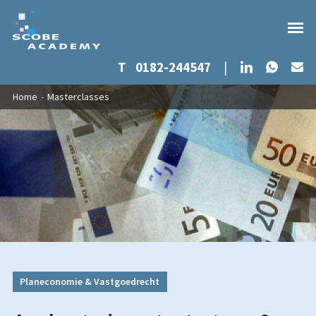
Whats
LinkedIn
T
0182-244547
|
Ma
Overslaan en naar de inhoud gaan
U bent hier
Home
-
Masterclasses
Planeconomie & Vastgoedrecht