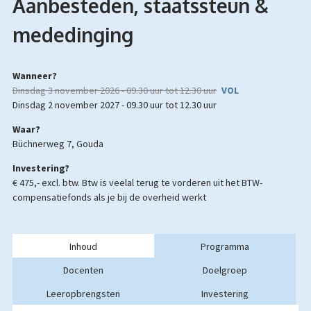
Aanbesteden, staatssteun &
mededinging
Wanneer?
dinsdag 3 november 2026 -
09.30 uur
tot
12.30 uur
VOL
dinsdag 2 november 2027 -
09.30 uur
tot
12.30 uur
Waar?
Büchnerweg 7, Gouda
Investering?
€ 475,- excl. btw.
Btw is veelal terug te vorderen uit het BTW-
compensatiefonds als je bij de overheid werkt
Inhoud
Programma
Docenten
Doelgroep
Leeropbrengsten
Investering