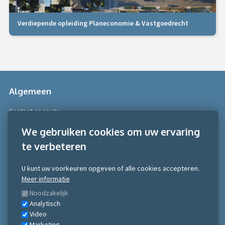
Verdiepende opleiding Planeconomie & Vastgoedrecht
Algemeen
Contact en route
Over Scobe
We gebruiken cookies om uw ervaring
te verbeteren
Meer informatie
Algemene voorwaarden
U kunt uw voorkeuren opgeven of alle cookies accepteren.
Algemene voorwaarden NRTO consumentenmarkt
Meer informatie
Algemene voorwaarden NRTO Zakelijke markt
Noodzakelijk
Gedragscode NRTO
Analytisch
Privacy Statement
Video
Inschrijven nieuwsbrief
Marketing