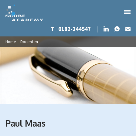
Whats
LinkedIn
T
0182-244547
|
Ma
Overslaan en naar de inhoud gaan
U bent hier
Home
-
Docenten
Paul Maas