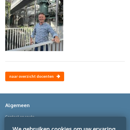
naar overzicht docenten
Algemeen
Contact en route
Over Scobe
We gebruiken cookies om uw ervaring